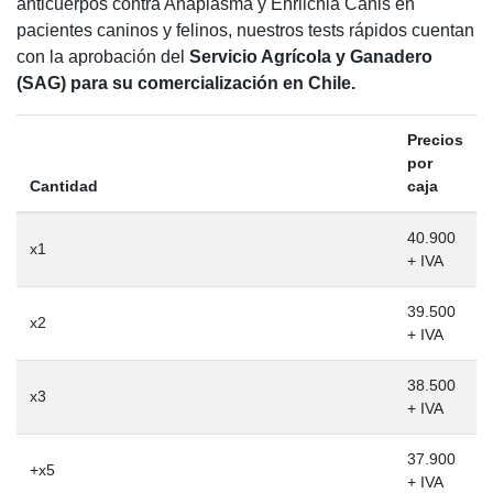
anticuerpos contra Anaplasma y Ehrlichia Canis en
pacientes caninos y felinos, nuestros tests rápidos cuentan
con la aprobación del
Servicio Agrícola y Ganadero
(SAG) para su comercialización en Chile.
Precios
por
Cantidad
caja
40.900
x1
+ IVA
39.500
x2
+ IVA
38.500
x3
+ IVA
37.900
+x5
+ IVA